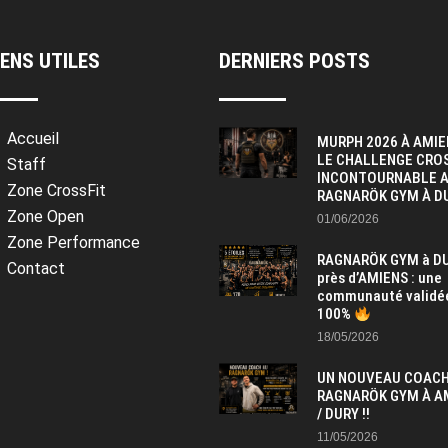
IENS UTILES
DERNIERS POSTS
Accueil
MURPH 2026 À AMIE
LE CHALLENGE CRO
Staff
INCONTOURNABLE 
Zone CrossFit
RAGNARÖK GYM À D
Zone Open
01/06/2026
Zone Performance
RAGNARÖK GYM à DU
Contact
près d’AMIENS : une
communauté validé
100%
18/05/2026
UN NOUVEAU COACH
RAGNARÖK GYM À A
/ DURY !!
11/05/2026