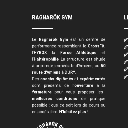
RAGNARÖK GYM
L
Le
Ragnarök Gym
est un centre de
performance rassemblant le
CrossFit
,
l'
HYROX
la
Force Athlétique
et
l'
Haltérophilie
. La structure est située
à proximité immédiate d'Amiens, au
50
route d'Amiens
à
DURY
.
Des
coachs diplômés
et
expérimentés
sont présents de l'
ouverture
à la
fermeture
pour vous proposer les
meilleures conditions
de pratique
possible ; que ce soit lors de cours ou
en accès libre.
N'hésitez plus
!