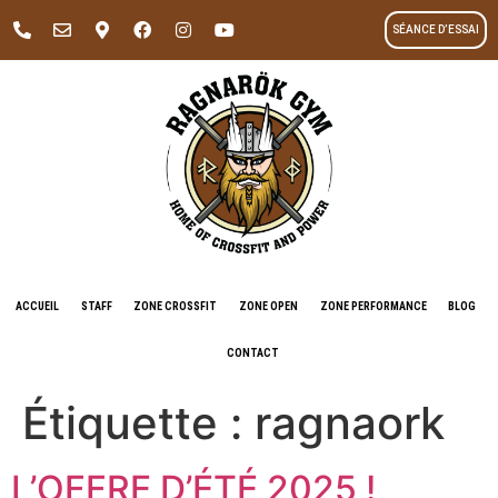
SÉANCE D’ESSAI
ACCUEIL
STAFF
ZONE CROSSFIT
ZONE OPEN
ZONE PERFORMANCE
BLOG
CONTACT
Étiquette :
ragnaork
L’OFFRE D’ÉTÉ 2025 !