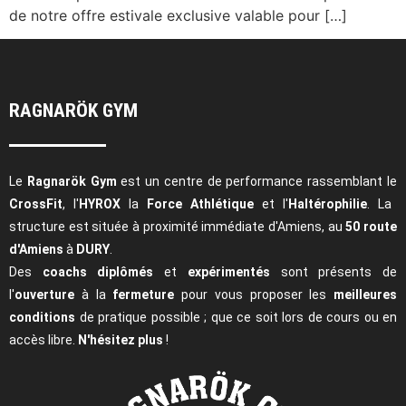
de notre offre estivale exclusive valable pour […]
RAGNARÖK GYM
Le
Ragnarök Gym
est un centre de performance rassemblant le
CrossFit
, l'
HYROX
la
Force Athlétique
et l'
Haltérophilie
. La
structure est située à proximité immédiate d'Amiens, au
50 route
d'Amiens
à
DURY
.
Des
coachs diplômés
et
expérimentés
sont présents de
l'
ouverture
à la
fermeture
pour vous proposer les
meilleures
conditions
de pratique possible ; que ce soit lors de cours ou en
accès libre.
N'hésitez plus
!