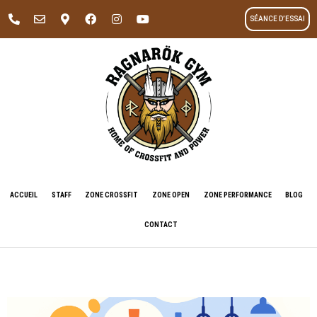
SÉANCE D’ESSAI
ACCUEIL
STAFF
ZONE CROSSFIT
ZONE OPEN
ZONE PERFORMANCE
BLOG
CONTACT