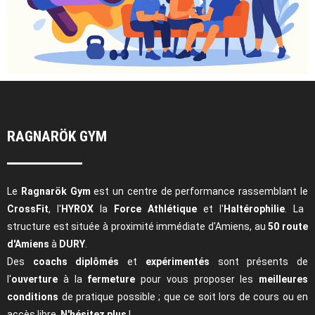
RAGNARÖK GYM
Le
Ragnarök Gym
est un centre de performance rassemblant le
CrossFit
, l'
HYROX
la
Force Athlétique
et l'
Haltérophilie
. La
structure est située à proximité immédiate d'Amiens, au
50 route
d'Amiens
à
DURY
.
Des
coachs diplômés
et
expérimentés
sont présents de
l'
ouverture
à la
fermeture
pour vous proposer les
meilleures
conditions
de pratique possible ; que ce soit lors de cours ou en
accès libre.
N'hésitez plus
!