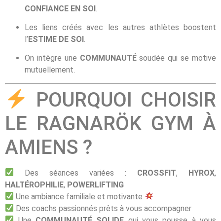
CONFIANCE EN SOI
.
Les liens créés avec les autres athlètes boostent
l’
ESTIME DE SOI
.
On intègre une
COMMUNAUTÉ
soudée qui se motive
mutuellement.
POURQUOI CHOISIR
LE RAGNARÖK GYM À
AMIENS ?
Des séances variées :
CROSSFIT
,
HYROX
,
HALTÉROPHILIE
,
POWERLIFTING
Une ambiance familiale et motivante
Des coachs passionnés prêts à vous accompagner
Une
COMMUNAUTÉ SOLIDE
qui vous pousse à vous