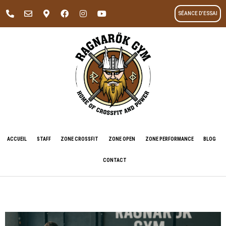
SÉANCE D’ESSAI
ACCUEIL
STAFF
ZONE CROSSFIT
ZONE OPEN
ZONE PERFORMANCE
BLOG
CONTACT