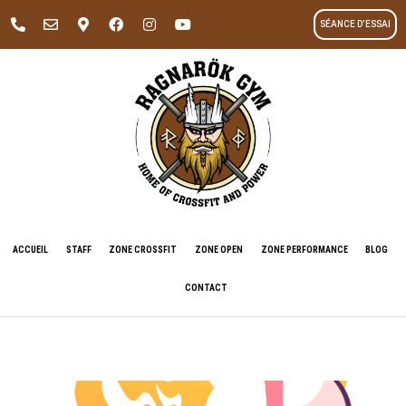
SÉANCE D’ESSAI
ACCUEIL
STAFF
ZONE CROSSFIT
ZONE OPEN
ZONE PERFORMANCE
BLOG
CONTACT